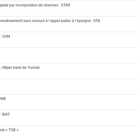
pital par incorporation de réserves : STAR
nvestissement sans recours à l’appel public à l’épargne : ATB
 : SAM
 Attijari bank de Tunisie
FPME
: BIAT
ank « TSB »