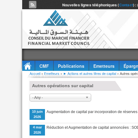
Nouvelles lignes téléphoniques (
Contact
) :
CMF
Publications
Emetteurs
Épargn
Vous êtes ici
Accueil
»
Emetteurs
»
► Actions et autres titres de capital
» Autres opéra
Accès à l'information
Autres opérations sur capital
- Any -
10 juin
Augmentation de capital par incorporation de réserv
2026
4 mar
Réduction et Augmentation de capital annoncées : 
2026