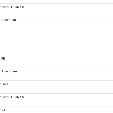
es : SMART TUNISIE
s : Amen Bank
FPME
s : Amen Bank
 : SAH
es : SMART TUNISIE
: CIL