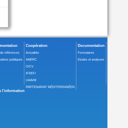
mentation
Coopération
Documentation
 de références
Actualités
Formulaires
ations publiques
AMERC
Etudes et analyses
OICV
IFREFI
UAAVM
PARTENARIAT MÉDITERRANÉEN
 l'information