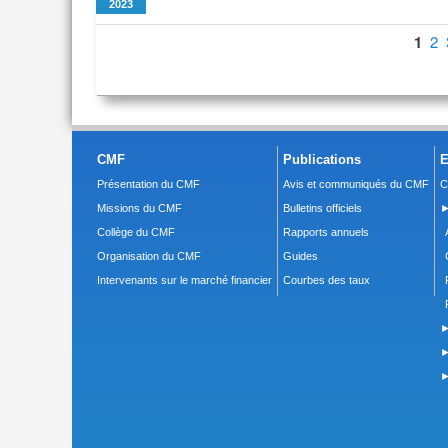
2023
Pages
1
2
CMF
Publications
E
Présentation du CMF
Avis et communiqués du CMF
C
Missions du CMF
Bulletins officiels
►
Collège du CMF
Rapports annuels
Organisation du CMF
Guides
Intervenants sur le marché financier
Courbes des taux
►
►
►