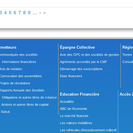
3
4
5
6
7
8
9
…
›
»
metteurs
Épargne Collective
Régle
ommuniqués des sociétés
Avis des OPC et des sociétés de gestion
Textes
 Informations financières
Agréments accordés par le CMF
Consult
Avis de notation
Démarrage des souscriptions
Convocation des assemblées
Etats financiers
Projets de résolutions
Rapports Annuels des Sociétés
Education Financière
Accès à
 Obligations et autres titres de créance
Actualités
 Actions et autres titres de capital
ABC de l’économie
Sukuk
Le marché financier
Les valeurs mobilières
Les véhicules d’investissement collectif