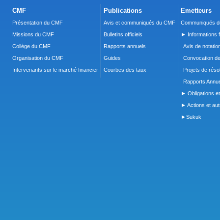
CMF
Publications
Emetteurs
Présentation du CMF
Avis et communiqués du CMF
Communiqués de
Missions du CMF
Bulletins officiels
► Informations f
Collège du CMF
Rapports annuels
Avis de notatio
Organisation du CMF
Guides
Convocation d
Intervenants sur le marché financier
Courbes des taux
Projets de réso
Rapports Annue
► Obligations et
► Actions et autr
►Sukuk