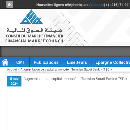
Nouvelles lignes téléphoniques (
Contact
) : (+216) 71 94
CMF
Publications
Emetteurs
Épargne Collecti
Vous êtes ici
Accueil
» Augmentation de capital annoncée : Tunisian Saudi Bank « TSB »
Accès à l'information
5 nov
Augmentation de capital annoncée : Tunisian Saudi Bank « TSB »
2024