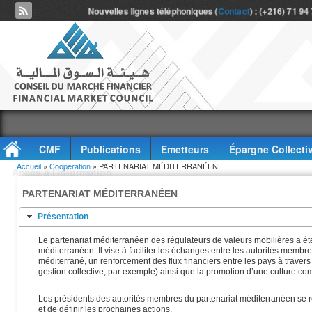
Nouvelles lignes téléphoniques (
Contact
) : (+216) 71 94
CMF
Publications
Emetteurs
Épargne Collecti
Vous êtes ici
Accueil
»
Coopération
» PARTENARIAT MÉDITERRANÉEN
Accès à l'information
PARTENARIAT MÉDITERRANÉEN
Présentation
Le partenariat méditerranéen des régulateurs de valeurs mobilières a été
méditerranéen. Il vise à faciliter les échanges entre les autorités membre
méditerrané, un renforcement des flux financiers entre les pays à travers
gestion collective, par exemple) ainsi que la promotion d’une culture c
Les présidents des autorités membres du partenariat méditerranéen se r
et de définir les prochaines actions.