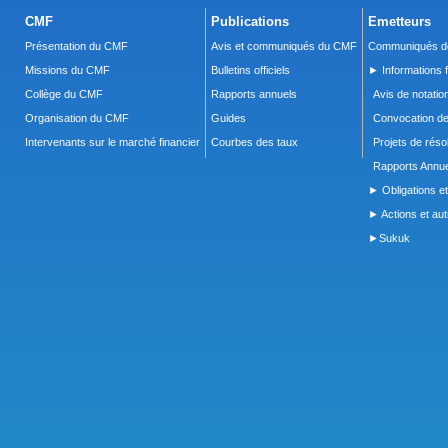
CMF
Publications
Emetteurs
Présentation du CMF
Avis et communiqués du CMF
Communiqués de
Missions du CMF
Bulletins officiels
► Informations f
Collège du CMF
Rapports annuels
Avis de notatio
Organisation du CMF
Guides
Convocation d
Intervenants sur le marché financier
Courbes des taux
Projets de réso
Rapports Annue
► Obligations et
► Actions et autr
►Sukuk