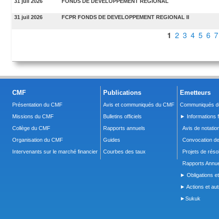
31 juil 2026
FONDS DE DÉVELOPPEMENT RÉGIONAL
31 juil 2026
FCPR FONDS DE DEVELOPPEMENT REGIONAL II
Pages
1
2
3
4
5
6
7
CMF
Publications
Emetteurs
Présentation du CMF
Avis et communiqués du CMF
Communiqués de
Missions du CMF
Bulletins officiels
► Informations f
Collège du CMF
Rapports annuels
Avis de notatio
Organisation du CMF
Guides
Convocation d
Intervenants sur le marché financier
Courbes des taux
Projets de réso
Rapports Annue
► Obligations et
► Actions et autr
►Sukuk