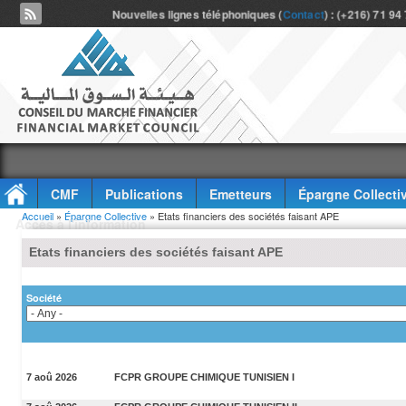
Nouvelles lignes téléphoniques (
Contact
) : (+216) 71 94
CMF
Publications
Emetteurs
Épargne Collecti
Vous êtes ici
Accueil
»
Épargne Collective
» Etats financiers des sociétés faisant APE
Accès à l'information
Etats financiers des sociétés faisant APE
Société
7 aoû 2026
FCPR GROUPE CHIMIQUE TUNISIEN I