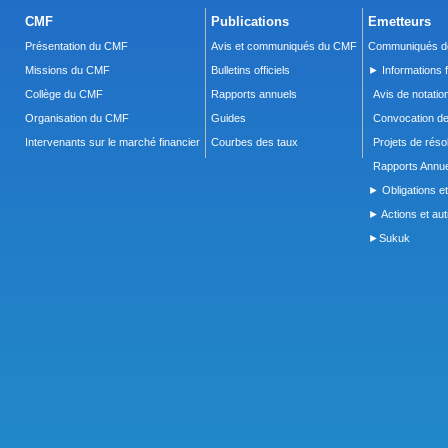
CMF
Publications
Emetteurs
Présentation du CMF
Avis et communiqués du CMF
Communiqués de
Missions du CMF
Bulletins officiels
► Informations f
Collège du CMF
Rapports annuels
Avis de notatio
Organisation du CMF
Guides
Convocation d
Intervenants sur le marché financier
Courbes des taux
Projets de réso
Rapports Annue
► Obligations et
► Actions et autr
►Sukuk