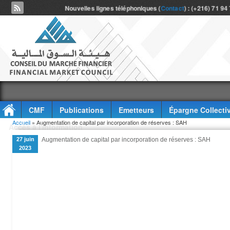
Nouvelles lignes téléphoniques (
Contact
) : (+216) 71 94
CMF
Publications
Emetteurs
Épargne Collecti
Vous êtes ici
Accueil
» Augmentation de capital par incorporation de réserves : SAH
Accès à l'information
27 juin
Augmentation de capital par incorporation de réserves : SAH
2023