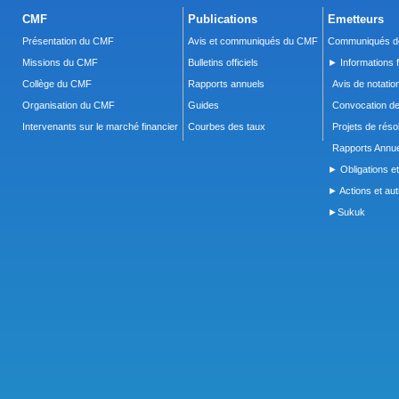
CMF
Publications
Emetteurs
Présentation du CMF
Avis et communiqués du CMF
Communiqués de
Missions du CMF
Bulletins officiels
► Informations f
Collège du CMF
Rapports annuels
Avis de notatio
Organisation du CMF
Guides
Convocation d
Intervenants sur le marché financier
Courbes des taux
Projets de réso
Rapports Annue
► Obligations et
► Actions et autr
►Sukuk