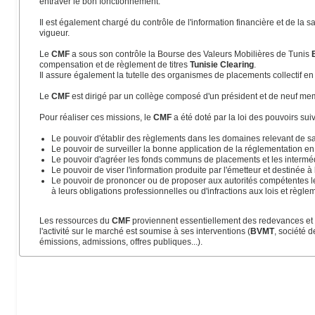
entraver le bon fonctionnement.
Il est également chargé du contrôle de l'information financière et de la
vigueur.
Le
CMF
a sous son contrôle la Bourse des Valeurs Mobilières de Tunis
compensation et de règlement de titres
Tunisie Clearing
.
Il assure également la tutelle des organismes de placements collectif 
Le
CMF
est dirigé par un collège composé d'un président et de neuf m
Pour réaliser ces missions, le
CMF
a été doté par la loi des pouvoirs sui
Le pouvoir d'établir des règlements dans les domaines relevant de 
Le pouvoir de surveiller la bonne application de la réglementation e
Le pouvoir d'agréer les fonds communs de placements et les intermé
Le pouvoir de viser l'information produite par l'émetteur et destinée à l
Le pouvoir de prononcer ou de proposer aux autorités compétentes 
à leurs obligations professionnelles ou d'infractions aux lois et règle
Les ressources du
CMF
proviennent essentiellement des redevances et
l'activité sur le marché est soumise à ses interventions (
BVMT
, société 
émissions, admissions, offres publiques...).