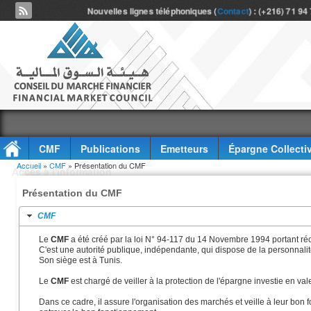
Nouvelles lignes téléphoniques (
Contact
) : (+216) 71 94
CMF
Publications
Emetteurs
Épargne Collecti
Vous êtes ici
Accueil
»
CMF
» Présentation du CMF
Accès à l'information
Présentation du CMF
CMF
Le
CMF
a été créé par la loi N° 94-117 du 14 Novembre 1994 portant ré
C'est une autorité publique, indépendante, qui dispose de la personnalité
Son siège est à Tunis.
Le
CMF
est chargé de veiller à la protection de l'épargne investie en val
Dans ce cadre, il assure l'organisation des marchés et veille à leur bon