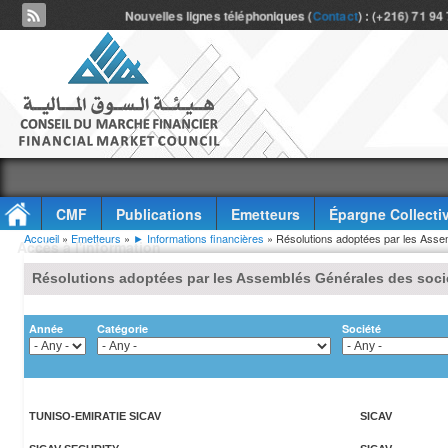
Nouvelles lignes téléphoniques (
Contact
) : (+216) 71 94
CMF
Publications
Emetteurs
Épargne Collecti
Vous êtes ici
Accueil
»
Emetteurs
»
► Informations financières
» Résolutions adoptées par les Asse
Accès à l'information
Résolutions adoptées par les Assemblés Générales des soci
Année
Catégorie
Société
TUNISO-EMIRATIE SICAV
SICAV