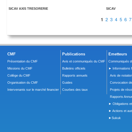
SICAV AXIS TRESORERIE
SICAV
Pages
1
2
3
4
5
6
7
CMF
Publications
Emetteurs
Présentation du CMF
Avis et communiqués du CMF
Communiqués de
Missions du CMF
Bulletins officiels
► Informations f
Collège du CMF
Rapports annuels
Avis de notatio
Organisation du CMF
Guides
Convocation d
Intervenants sur le marché financier
Courbes des taux
Projets de réso
Rapports Annue
► Obligations et
► Actions et autr
►Sukuk