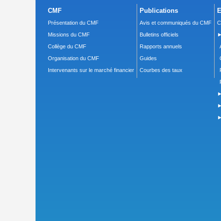
CMF
Publications
E
Présentation du CMF
Avis et communiqués du CMF
C
Missions du CMF
Bulletins officiels
►
Collège du CMF
Rapports annuels
Organisation du CMF
Guides
Intervenants sur le marché financier
Courbes des taux
►
►
►