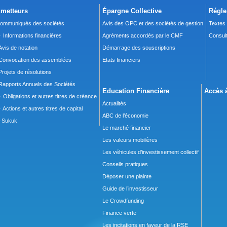
metteurs
Épargne Collective
Régle
ommuniqués des sociétés
Avis des OPC et des sociétés de gestion
Textes
 Informations financières
Agréments accordés par le CMF
Consult
Avis de notation
Démarrage des souscriptions
Convocation des assemblées
Etats financiers
Projets de résolutions
Rapports Annuels des Sociétés
Education Financière
Accès à
 Obligations et autres titres de créance
Actualités
 Actions et autres titres de capital
ABC de l’économie
Sukuk
Le marché financier
Les valeurs mobilières
Les véhicules d’investissement collectif
Conseils pratiques
Déposer une plainte
Guide de l’investisseur
Le Crowdfunding
Finance verte
Les incitations en faveur de la RSE