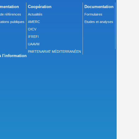
mentation
Coopération
Documentation
 de références
Actualités
Formulaires
ations publiques
AMERC
Etudes et analyses
OICV
IFREFI
UAAVM
PARTENARIAT MÉDITERRANÉEN
 l'information