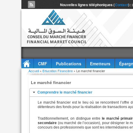
Nouvelles lignes téléphoniques (
Contact
) :
CMF
Publications
Emetteurs
Épargn
Vous êtes ici
Accueil
»
Education Financière
» Le marché financier
Accès à l'information
Le marché financier
Comprendre le marché financier
Le marché financier est le lieu où se rencontrent l’offre
détenteurs des fonds pour la réalisation de transactions ay
Traditionnellement, on distingue entre
le marché primai
secondaire
(ou marché de l’occasion), pour désigner le m
concours des professionnels que sont les intermédiaires en