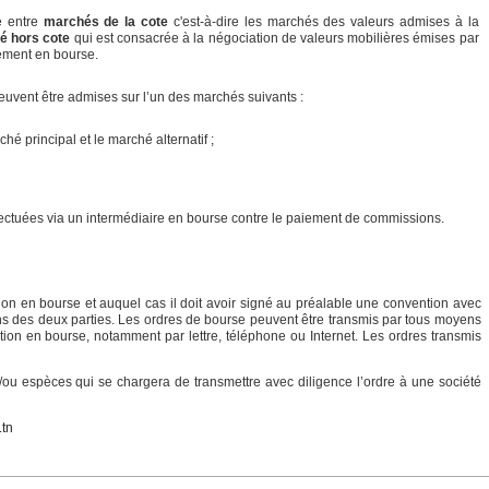
e entre
marchés de la cote
c'est-à-dire les marchés des valeurs admises à la
é hors cote
qui est consacrée à la négociation de valeurs mobilières émises par
lement en bourse.
peuvent être admises sur l’un des marchés suivants :
é principal et le marché alternatif ;
fectuées via un intermédiaire en bourse contre le paiement de commissions.
ion en bourse et auquel cas il doit avoir signé au préalable une convention avec
tions des deux parties. Les ordres de bourse peuvent être transmis par tous moyens
tion en bourse, notamment par lettre, téléphone ou Internet. Les ordres transmis
t/ou espèces qui se chargera de transmettre avec diligence l’ordre à une société
tn