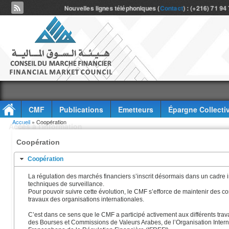
Nouvelles lignes téléphoniques (
Contact
) : (+216) 71 94
CMF
Publications
Emetteurs
Épargne Collecti
Vous êtes ici
Accueil
» Coopération
Accès à l'information
Coopération
Coopération
La régulation des marchés financiers s’inscrit désormais dans un cadre 
techniques de surveillance.
Pour pouvoir suivre cette évolution, le CMF s’efforce de maintenir des co
travaux des organisations internationales.
C’est dans ce sens que le CMF a participé activement aux différents tra
des Bourses et Commissions de Valeurs Arabes, de l’Organisation Interna