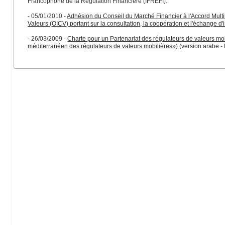
Francophone de la Régulation Financière (IFREFI).
- 05/01/2010 -
Adhésion du Conseil du Marché Financier à l'Accord Multi
Valeurs (OICV) portant sur la consultation, la coopération et l'échange d'
- 26/03/2009 -
Charte pour un Partenariat des régulateurs de valeurs mob
méditerranéen des régulateurs de valeurs mobilières»
)
(
version arabe
-