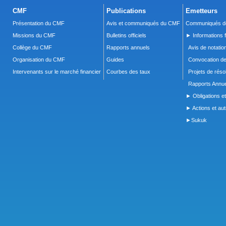
CMF
Publications
Emetteurs
Présentation du CMF
Avis et communiqués du CMF
Communiqués de
Missions du CMF
Bulletins officiels
► Informations f
Collège du CMF
Rapports annuels
Avis de notatio
Organisation du CMF
Guides
Convocation d
Intervenants sur le marché financier
Courbes des taux
Projets de réso
Rapports Annue
► Obligations et
► Actions et autr
►Sukuk