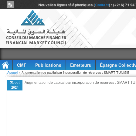
Nouvelles lignes téléphoniques (
Contact
) : (+216) 71 94
CMF
Publications
Emetteurs
Épargne Collecti
Vous êtes ici
Accueil
» Augmentation de capital par incorporation de réserves : SMART TUNISIE
Accès à l'information
31 oct
Augmentation de capital par incorporation de réserves : SMART T
2024