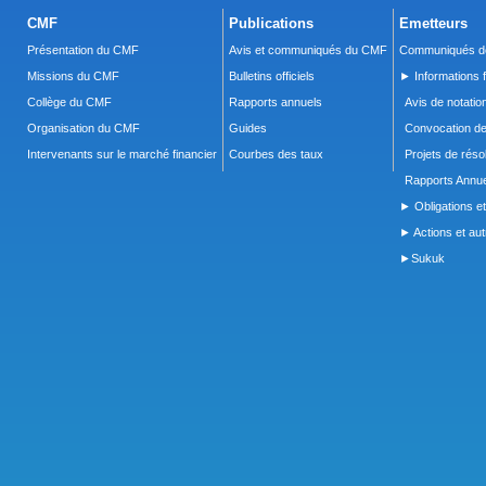
CMF
Publications
Emetteurs
Présentation du CMF
Avis et communiqués du CMF
Communiqués de
Missions du CMF
Bulletins officiels
► Informations f
Collège du CMF
Rapports annuels
Avis de notatio
Organisation du CMF
Guides
Convocation d
Intervenants sur le marché financier
Courbes des taux
Projets de réso
Rapports Annue
► Obligations et
► Actions et autr
►Sukuk