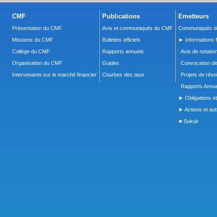
CMF
Publications
Emetteurs
Présentation du CMF
Avis et communiqués du CMF
Communiqués de
Missions du CMF
Bulletins officiels
► Informations f
Collège du CMF
Rapports annuels
Avis de notatio
Organisation du CMF
Guides
Convocation d
Intervenants sur le marché financier
Courbes des taux
Projets de réso
Rapports Annue
► Obligations et
► Actions et autr
►Sukuk