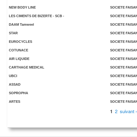
NEW BODY LINE
SOCIETE FAISA
LES CIMENTS DE BIZERTE - SCB -
SOCIETE FAISA
DAAM Tamweel
SOCIETE FAISA
STAR
SOCIETE FAISA
EUROCYCLES
SOCIETE FAISA
COTUNACE
SOCIETE FAISA
AIR LIQUIDE
SOCIETE FAISA
CARTHAGE MEDICAL
SOCIETE FAISA
UBCI
SOCIETE FAISA
ASSAD
SOCIETE FAISA
SOPROPHA
SOCIETE FAISA
ARTES
SOCIETE FAISA
Pages
1
2
suivant ›