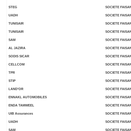
STEG
SOCIETE FAISA
UADH
SOCIETE FAISA
TUNISAIR
SOCIETE FAISA
TUNISAIR
SOCIETE FAISA
SAM
SOCIETE FAISA
AL JAZIRA
SOCIETE FAISA
SODIS SICAR
SOCIETE FAISA
CELLCOM
SOCIETE FAISA
TPR
SOCIETE FAISA
STIP
SOCIETE FAISA
LAND’OR
SOCIETE FAISA
ENNAKL AUTOMOBILES
SOCIETE FAISA
ENDA TAMWEEL
SOCIETE FAISA
UIB Assurances
SOCIETE FAISA
UADH
SOCIETE FAISA
SAM
SOCIETE FAISA