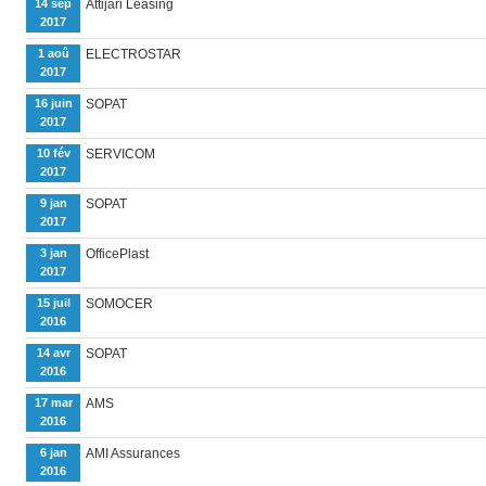
14 sep
Attijari Leasing
2017
1 aoû
ELECTROSTAR
2017
16 juin
SOPAT
2017
10 fév
SERVICOM
2017
9 jan
SOPAT
2017
3 jan
OfficePlast
2017
15 juil
SOMOCER
2016
14 avr
SOPAT
2016
17 mar
AMS
2016
6 jan
AMI Assurances
2016