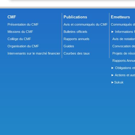
CMF
Publications
Emetteurs
Présentation du CMF
Avis et communiqués du CMF
Communiqués de
Missions du CMF
Bulletins officiels
► Informations f
Collège du CMF
Rapports annuels
Avis de notatio
Organisation du CMF
Guides
Convocation d
Intervenants sur le marché financier
Courbes des taux
Projets de réso
Rapports Annue
► Obligations et
► Actions et autr
►Sukuk