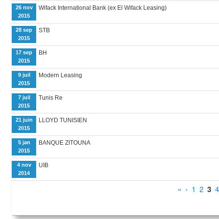
26 nov
Wifack International Bank (ex El Wifack Leasing)
2015
28 sep
STB
2015
17 sep
BH
2015
9 juil
Modern Leasing
2015
7 juil
Tunis Re
2015
21 juin
LLOYD TUNISIEN
2015
5 jan
BANQUE ZITOUNA
2015
4 nov
UIB
2014
Pages
«
‹
1
2
3
4