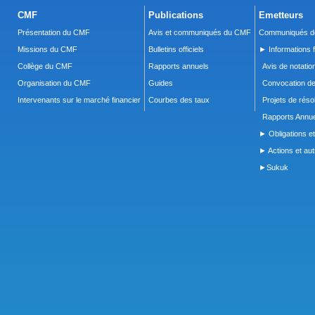
CMF
Publications
Emetteurs
Présentation du CMF
Avis et communiqués du CMF
Communiqués de
Missions du CMF
Bulletins officiels
► Informations f
Collège du CMF
Rapports annuels
Avis de notatio
Organisation du CMF
Guides
Convocation d
Intervenants sur le marché financier
Courbes des taux
Projets de réso
Rapports Annue
► Obligations et
► Actions et autr
►Sukuk