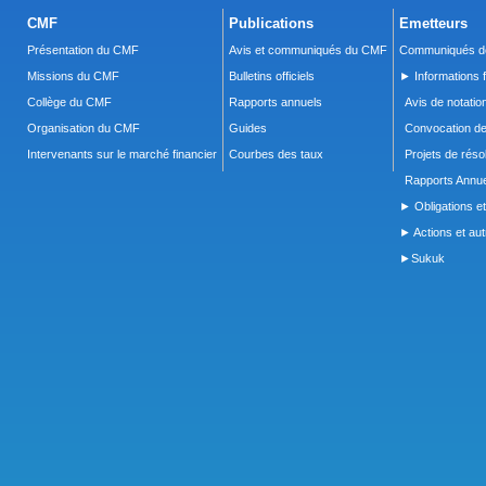
CMF
Publications
Emetteurs
Présentation du CMF
Avis et communiqués du CMF
Communiqués de
Missions du CMF
Bulletins officiels
► Informations f
Collège du CMF
Rapports annuels
Avis de notatio
Organisation du CMF
Guides
Convocation d
Intervenants sur le marché financier
Courbes des taux
Projets de réso
Rapports Annue
► Obligations et
► Actions et autr
►Sukuk