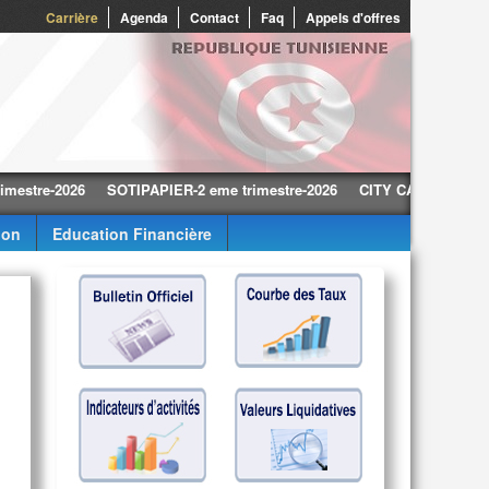
0
Carrière
Agenda
Contact
Faq
Appels d'offres
e-2026
SOTIPAPIER-2 eme trimestre-2026
CITY CARS-2 eme trimest
ion
Education Financière