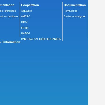
mentation
Coopération
Documentation
 de références
Actualités
Formulaires
ations publiques
AMERC
Etudes et analyses
OICV
IFREFI
UAAVM
PARTENARIAT MÉDITERRANÉEN
 l'information