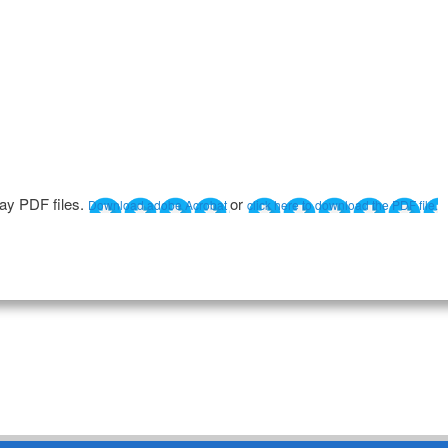
lay PDF files.
or
Download adobe Acrobat
click here to download the PDF file.