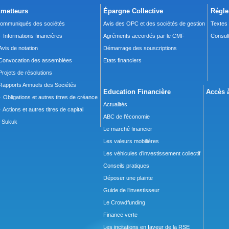
metteurs
Épargne Collective
Régle
ommuniqués des sociétés
Avis des OPC et des sociétés de gestion
Textes
 Informations financières
Agréments accordés par le CMF
Consult
Avis de notation
Démarrage des souscriptions
Convocation des assemblées
Etats financiers
Projets de résolutions
Rapports Annuels des Sociétés
Education Financière
Accès à
 Obligations et autres titres de créance
Actualités
 Actions et autres titres de capital
ABC de l’économie
Sukuk
Le marché financier
Les valeurs mobilières
Les véhicules d’investissement collectif
Conseils pratiques
Déposer une plainte
Guide de l’investisseur
Le Crowdfunding
Finance verte
Les incitations en faveur de la RSE