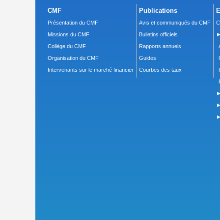
CMF
Publications
E
Présentation du CMF
Avis et communiqués du CMF
C
Missions du CMF
Bulletins officiels
►
Collège du CMF
Rapports annuels
Organisation du CMF
Guides
Intervenants sur le marché financier
Courbes des taux
►
►
►