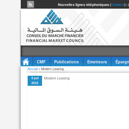
Nouvelles lignes téléphoniques (
Contact
) :
CMF
Publications
Emetteurs
Épargn
Vous êtes ici
Accueil
» Modern Leasing
Accès à l'information
9 juil
Modern Leasing
2015