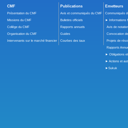
CMF
Publications
Emetteurs
Présentation du CMF
Avis et communiqués du CMF
Communiqués de
Missions du CMF
Bulletins officiels
► Informations f
Collège du CMF
Rapports annuels
Avis de notatio
Organisation du CMF
Guides
Convocation d
Intervenants sur le marché financier
Courbes des taux
Projets de réso
Rapports Annue
► Obligations et
► Actions et autr
►Sukuk