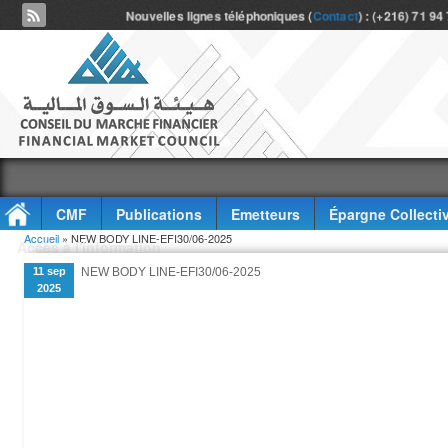
Nouvelles lignes téléphoniques (
Contact
) : (+216) 71 94
CMF
Publications
Emetteurs
Épargne Collecti
Vous êtes ici
Accueil
» NEW BODY LINE-EFI30/06-2025
Accès à l'information
11 sep
NEW BODY LINE-EFI30/06-2025
2025