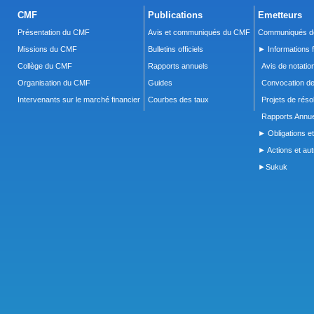
CMF
Publications
Emetteurs
Présentation du CMF
Avis et communiqués du CMF
Communiqués de
Missions du CMF
Bulletins officiels
► Informations f
Collège du CMF
Rapports annuels
Avis de notatio
Organisation du CMF
Guides
Convocation d
Intervenants sur le marché financier
Courbes des taux
Projets de réso
Rapports Annue
► Obligations et
► Actions et autr
►Sukuk