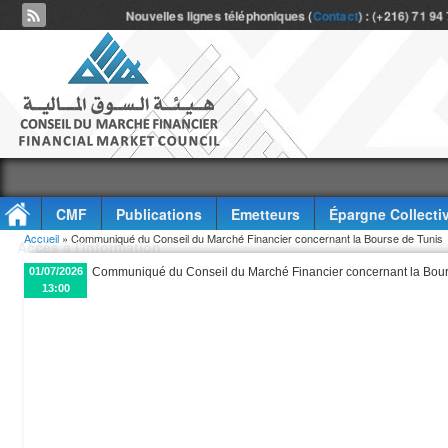
Nouvelles lignes téléphoniques (
Contact
) : (+216) 71 94
CMF
Publications
Emetteurs
Épargne Collecti
Vous êtes ici
Accueil
» Communiqué du Conseil du Marché Financier concernant la Bourse de Tunis
Accès à l'information
01/07/2026
Communiqué du Conseil du Marché Financier concernant la Bour
13:00