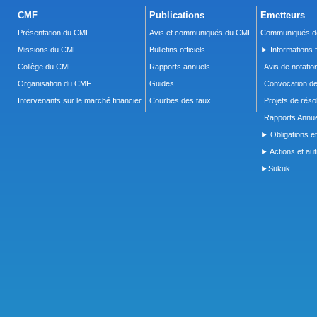
CMF
Publications
Emetteurs
Présentation du CMF
Avis et communiqués du CMF
Communiqués de
Missions du CMF
Bulletins officiels
► Informations f
Collège du CMF
Rapports annuels
Avis de notatio
Organisation du CMF
Guides
Convocation d
Intervenants sur le marché financier
Courbes des taux
Projets de réso
Rapports Annue
► Obligations et
► Actions et autr
►Sukuk