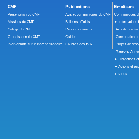
CMF
Publications
Emetteurs
Présentation du CMF
Avis et communiqués du CMF
Communiqués de
Missions du CMF
Bulletins officiels
► Informations f
Collège du CMF
Rapports annuels
Avis de notatio
Organisation du CMF
Guides
Convocation d
Intervenants sur le marché financier
Courbes des taux
Projets de réso
Rapports Annue
► Obligations et
► Actions et autr
►Sukuk