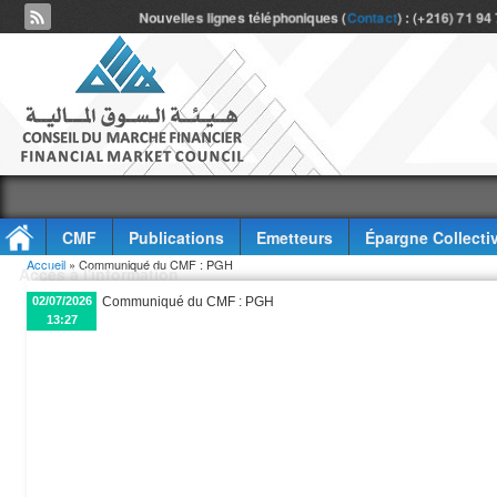
Nouvelles lignes téléphoniques (
Contact
) : (+216) 71 94
CMF
Publications
Emetteurs
Épargne Collecti
Vous êtes ici
Accueil
» Communiqué du CMF : PGH
Accès à l'information
02/07/2026
Communiqué du CMF : PGH
13:27