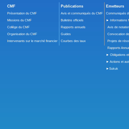
CMF
Publications
Emetteurs
Présentation du CMF
Avis et communiqués du CMF
Communiqués de
Missions du CMF
Bulletins officiels
► Informations f
Collège du CMF
Rapports annuels
Avis de notatio
Organisation du CMF
Guides
Convocation d
Intervenants sur le marché financier
Courbes des taux
Projets de réso
Rapports Annue
► Obligations et
► Actions et autr
►Sukuk