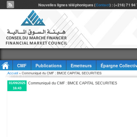
Nouvelles lignes téléphoniques (
Contact
) : (+216) 71 94
CMF
Publications
Emetteurs
Épargne Collecti
Vous êtes ici
Accueil
» Communiqué du CMF : BMCE CAPITAL SECURITIES
Accès à l'information
01/09/2025
Communiqué du CMF : BMCE CAPITAL SECURITIES
16:43