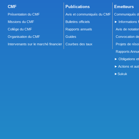
CMF
Publications
Emetteurs
Présentation du CMF
Avis et communiqués du CMF
Communiqués de
Missions du CMF
Bulletins officiels
► Informations f
Collège du CMF
Rapports annuels
Avis de notatio
Organisation du CMF
Guides
Convocation d
Intervenants sur le marché financier
Courbes des taux
Projets de réso
Rapports Annue
► Obligations et
► Actions et autr
►Sukuk