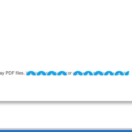
lay PDF files.
or
Download adobe Acrobat
click here to download the PDF file.