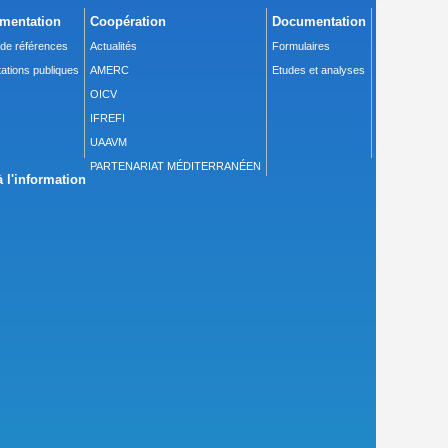
mentation
Coopération
Documentation
 de références
Actualités
Formulaires
ations publiques
AMERC
Etudes et analyses
OICV
IFREFI
UAAVM
PARTENARIAT MÉDITERRANÉEN
 l'information