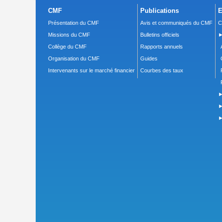
CMF
Publications
E
Présentation du CMF
Avis et communiqués du CMF
C
Missions du CMF
Bulletins officiels
►
Collège du CMF
Rapports annuels
Organisation du CMF
Guides
Intervenants sur le marché financier
Courbes des taux
►
►
►