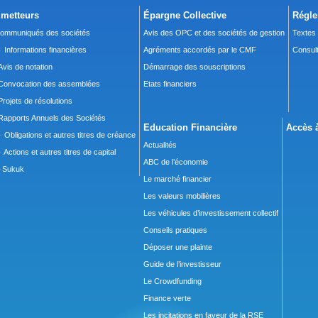
metteurs
Épargne Collective
Régle
ommuniqués des sociétés
Avis des OPC et des sociétés de gestion
Textes
 Informations financières
Agréments accordés par le CMF
Consult
Avis de notation
Démarrage des souscriptions
Convocation des assemblées
Etats financiers
Projets de résolutions
Rapports Annuels des Sociétés
Education Financière
Accès à
 Obligations et autres titres de créance
Actualités
 Actions et autres titres de capital
ABC de l’économie
Sukuk
Le marché financier
Les valeurs mobilières
Les véhicules d’investissement collectif
Conseils pratiques
Déposer une plainte
Guide de l’investisseur
Le Crowdfunding
Finance verte
Les incitations en faveur de la RSE