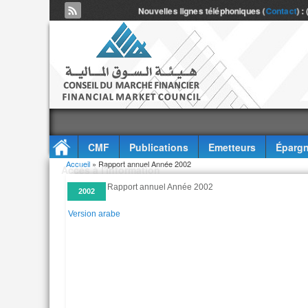
Nouvelles lignes téléphoniques (
Contact
) :
CMF
Publications
Emetteurs
Épargn
Vous êtes ici
Accueil
» Rapport annuel Année 2002
Accès à l'information
Rapport annuel Année 2002
2002
Version arabe