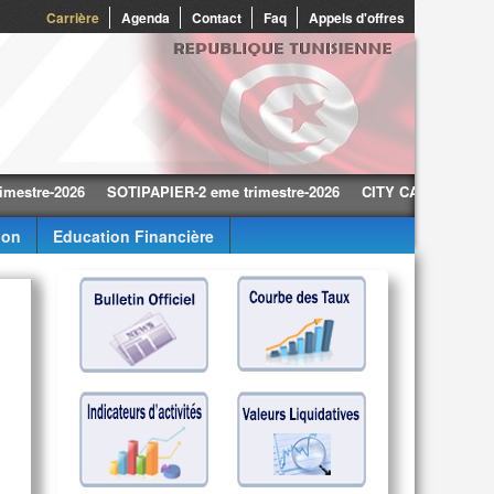
0
Carrière
Agenda
Contact
Faq
Appels d'offres
e-2026
SOTIPAPIER-2 eme trimestre-2026
CITY CARS-2 eme trimestr
ion
Education Financière