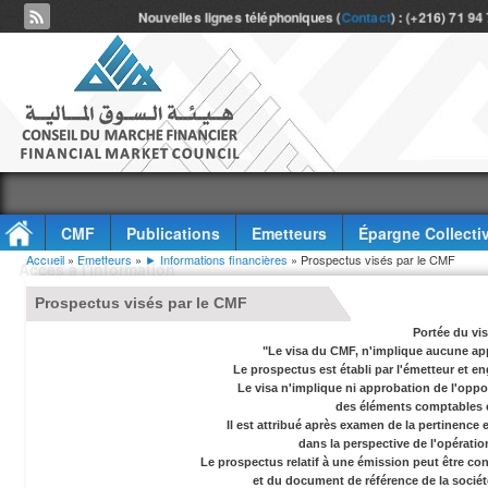
Nouvelles lignes téléphoniques (
Contact
) : (+216) 71 94
CMF
Publications
Emetteurs
Épargne Collecti
Vous êtes ici
Accueil
»
Emetteurs
»
► Informations financières
» Prospectus visés par le CMF
Accès à l'information
Prospectus visés par le CMF
Portée du vi
"Le visa du CMF, n'implique aucune app
Le prospectus est établi par l'émetteur et en
Le visa n'implique ni approbation de l'oppor
des éléments comptables e
Il est attribué après examen de la pertinence
dans la perspective de l'opérati
Le prospectus relatif à une émission peut être co
et du document de référence de la socié