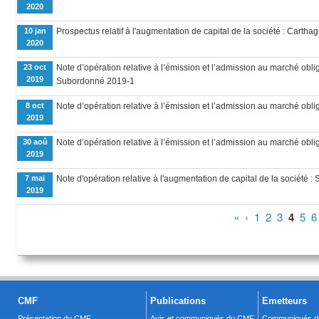
2020
10 jan
Prospectus relatif à l'augmentation de capital de la société : Carth
2020
23 oct
Note d’opération relative à l’émission et l’admission au marché obli
2019
Subordonné 2019-1
8 oct
Note d’opération relative à l’émission et l’admission au marché obli
2019
30 aoû
Note d’opération relative à l’émission et l’admission au marché obli
2019
7 mai
Note d'opération relative à l'augmentation de capital de la société 
2019
Pages
«
‹
1
2
3
4
5
6
CMF
Publications
Emetteurs
Présentation du CMF
Avis et communiqués du CMF
Communiqués de