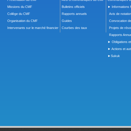
Missions du CMF
Bulletins officiels
► Informations f
Collège du CMF
Rapports annuels
Avis de notatio
Organisation du CMF
Guides
Convocation d
Intervenants sur le marché financier
Courbes des taux
Projets de réso
Rapports Annue
► Obligations et
► Actions et autr
►Sukuk