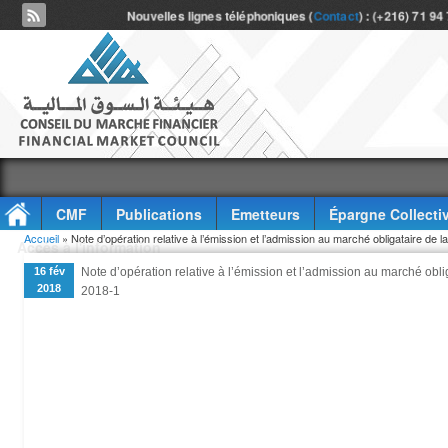
Nouvelles lignes téléphoniques (
Contact
) : (+216) 71 94
CMF
Publications
Emetteurs
Épargne Collecti
Vous êtes ici
Accueil
» Note d’opération relative à l’émission et l’admission au marché obligataire de l
Accès à l'information
16 fév
Note d’opération relative à l’émission et l’admission au marché obli
2018
2018-1