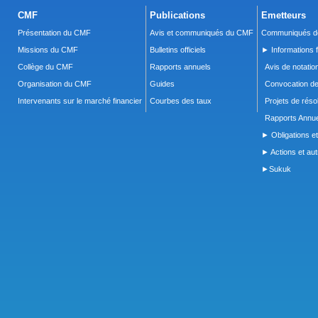
CMF
Publications
Emetteurs
Présentation du CMF
Avis et communiqués du CMF
Communiqués de
Missions du CMF
Bulletins officiels
► Informations f
Collège du CMF
Rapports annuels
Avis de notatio
Organisation du CMF
Guides
Convocation d
Intervenants sur le marché financier
Courbes des taux
Projets de réso
Rapports Annue
► Obligations et
► Actions et autr
►Sukuk