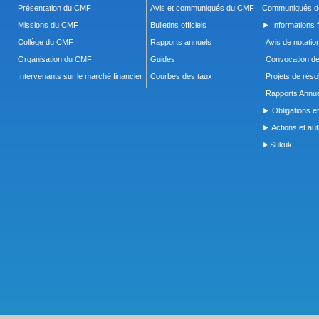
Présentation du CMF
Avis et communiqués du CMF
Communiqués de
Missions du CMF
Bulletins officiels
► Informations f
Collège du CMF
Rapports annuels
Avis de notatio
Organisation du CMF
Guides
Convocation d
Intervenants sur le marché financier
Courbes des taux
Projets de réso
Rapports Annue
► Obligations et
► Actions et autr
►Sukuk