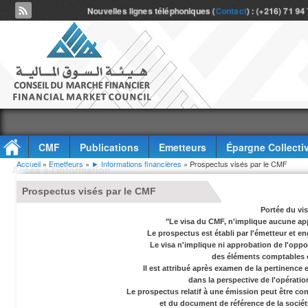
Nouvelles lignes téléphoniques (
Contact
) : (+216) 71 94
CMF
Publications
Emetteurs
Épargne Collecti
Vous êtes ici
Accueil
»
Emetteurs
»
► Informations financières
» Prospectus visés par le CMF
Accès à l'information
Prospectus visés par le CMF
Portée du vi
"Le visa du CMF, n'implique aucune app
Le prospectus est établi par l'émetteur et en
Le visa n'implique ni approbation de l'oppor
des éléments comptables e
Il est attribué après examen de la pertinence
dans la perspective de l'opérati
Le prospectus relatif à une émission peut être co
et du document de référence de la socié