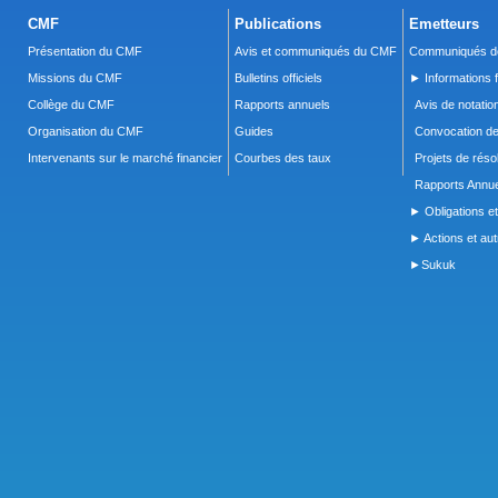
CMF
Publications
Emetteurs
Présentation du CMF
Avis et communiqués du CMF
Communiqués de
Missions du CMF
Bulletins officiels
► Informations f
Collège du CMF
Rapports annuels
Avis de notatio
Organisation du CMF
Guides
Convocation d
Intervenants sur le marché financier
Courbes des taux
Projets de réso
Rapports Annue
► Obligations et
► Actions et autr
►Sukuk