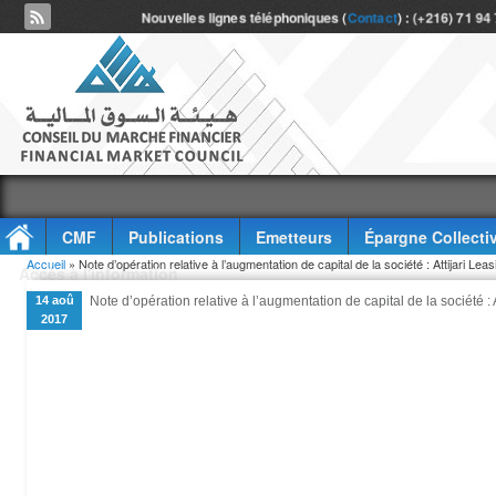
Nouvelles lignes téléphoniques (
Contact
) : (+216) 71 94
CMF
Publications
Emetteurs
Épargne Collecti
Vous êtes ici
Accueil
» Note d’opération relative à l’augmentation de capital de la société : Attijari Leas
Accès à l'information
14 aoû
Note d’opération relative à l’augmentation de capital de la société : 
2017