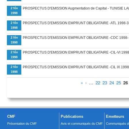
2 fév
PROSPECTUS D'EMISSION Augmentation de Capital - TUNISIE LAI
1998
2 fév
PROSPECTUS D'EMISSION EMPRUNT OBLIGATAIRE -ATL 1998-3
1998
2 fév
PROSPECTUS D'EMISSION EMPRUNT OBLIGATAIRE -CDC 1998-
1998
2 fév
PROSPECTUS D'EMISSION EMPRUNT OBLIGATAIRE -CIL-VI 1998
1998
2 fév
PROSPECTUS D'EMISSION EMPRUNT OBLIGATAIRE -CIL IX 1998
1998
Pages
«
‹
…
22
23
24
25
26
CMF
Publications
Emetteurs
Présentation du CMF
Avis et communiqués du CMF
Communiqués de