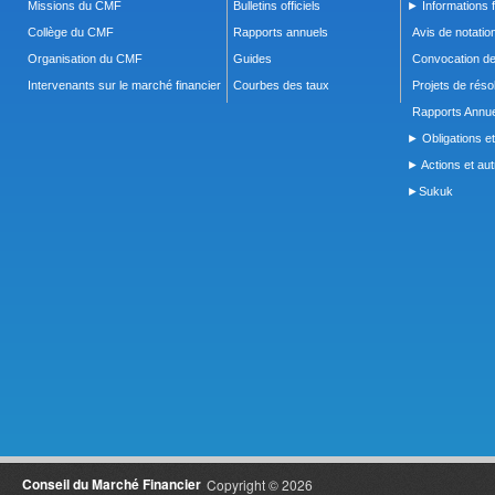
Missions du CMF
Bulletins officiels
► Informations f
Collège du CMF
Rapports annuels
Avis de notatio
Organisation du CMF
Guides
Convocation d
Intervenants sur le marché financier
Courbes des taux
Projets de réso
Rapports Annue
► Obligations et
► Actions et autr
►Sukuk
Conseil du Marché Financier
Copyright © 2026