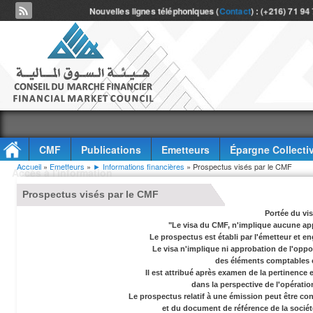
Nouvelles lignes téléphoniques (
Contact
) : (+216) 71 94
CMF
Publications
Emetteurs
Épargne Collecti
Vous êtes ici
Accueil
»
Emetteurs
»
► Informations financières
» Prospectus visés par le CMF
Accès à l'information
Prospectus visés par le CMF
Portée du vi
"Le visa du CMF, n'implique aucune app
Le prospectus est établi par l'émetteur et en
Le visa n'implique ni approbation de l'oppor
des éléments comptables e
Il est attribué après examen de la pertinence
dans la perspective de l'opérati
Le prospectus relatif à une émission peut être co
et du document de référence de la socié