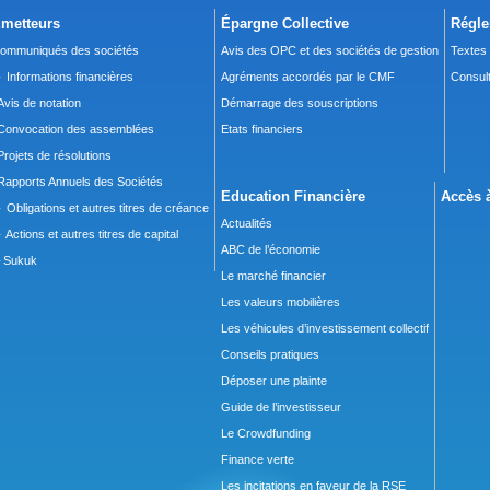
metteurs
Épargne Collective
Régle
ommuniqués des sociétés
Avis des OPC et des sociétés de gestion
Textes
 Informations financières
Agréments accordés par le CMF
Consult
Avis de notation
Démarrage des souscriptions
Convocation des assemblées
Etats financiers
Projets de résolutions
Rapports Annuels des Sociétés
Education Financière
Accès à
 Obligations et autres titres de créance
Actualités
 Actions et autres titres de capital
ABC de l’économie
Sukuk
Le marché financier
Les valeurs mobilières
Les véhicules d’investissement collectif
Conseils pratiques
Déposer une plainte
Guide de l’investisseur
Le Crowdfunding
Finance verte
Les incitations en faveur de la RSE