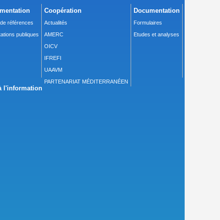
mentation
Coopération
Documentation
 de références
Actualités
Formulaires
ations publiques
AMERC
Etudes et analyses
OICV
IFREFI
UAAVM
PARTENARIAT MÉDITERRANÉEN
 l'information