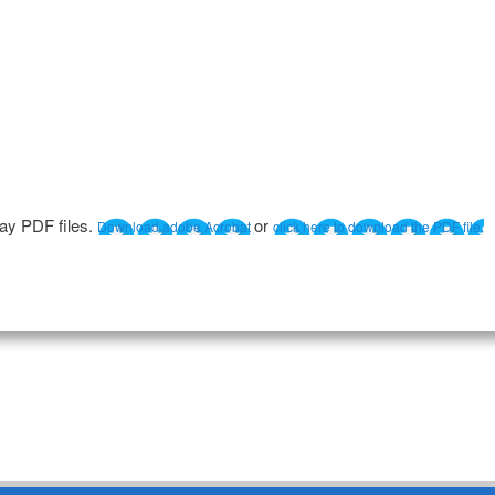
lay PDF files.
or
Download adobe Acrobat
click here to download the PDF file.