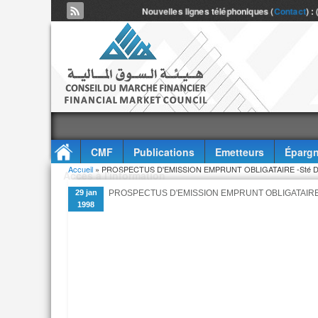
Nouvelles lignes téléphoniques (
Contact
) :
CMF
Publications
Emetteurs
Épargn
Vous êtes ici
Accueil
» PROSPECTUS D'EMISSION EMPRUNT OBLIGATAIRE -Sté D
Accès à l'information
29 jan
PROSPECTUS D'EMISSION EMPRUNT OBLIGATAIRE 
1998