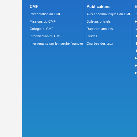
CMF
Publications
E
Présentation du CMF
Avis et communiqués du CMF
C
Missions du CMF
Bulletins officiels
►
Collège du CMF
Rapports annuels
Organisation du CMF
Guides
Intervenants sur le marché financier
Courbes des taux
►
►
►