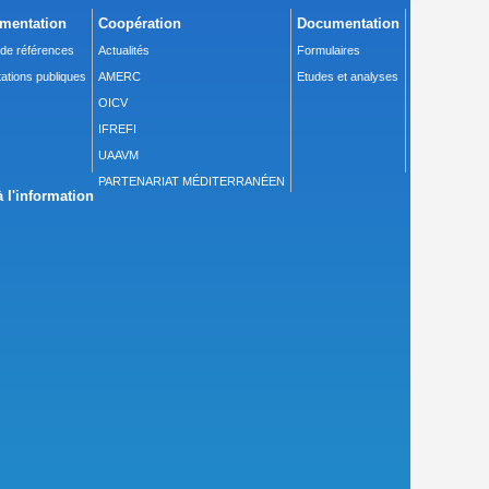
mentation
Coopération
Documentation
 de références
Actualités
Formulaires
ations publiques
AMERC
Etudes et analyses
OICV
IFREFI
UAAVM
PARTENARIAT MÉDITERRANÉEN
 l'information