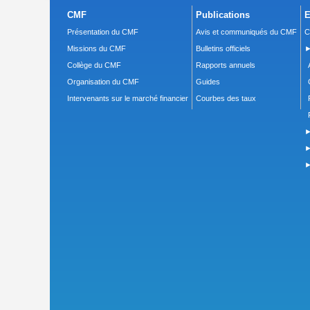
CMF
Publications
E
Présentation du CMF
Avis et communiqués du CMF
C
Missions du CMF
Bulletins officiels
►
Collège du CMF
Rapports annuels
Organisation du CMF
Guides
Intervenants sur le marché financier
Courbes des taux
►
►
►