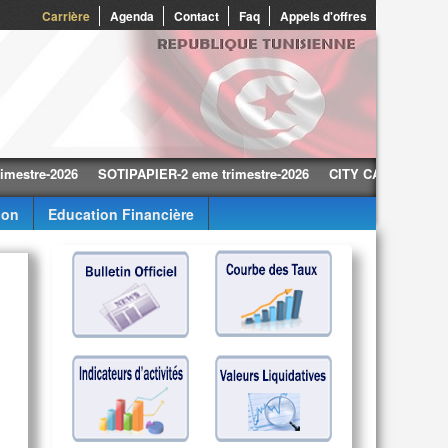
0
Carrière
Agenda
Contact
Faq
Appels d'offres
e-2026
SOTIPAPIER-2 eme trimestre-2026
CITY CARS-2 eme trimest
ion
Education Financière