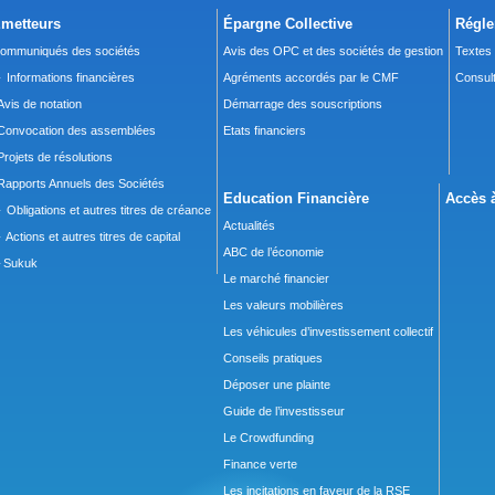
metteurs
Épargne Collective
Régle
ommuniqués des sociétés
Avis des OPC et des sociétés de gestion
Textes
 Informations financières
Agréments accordés par le CMF
Consult
Avis de notation
Démarrage des souscriptions
Convocation des assemblées
Etats financiers
Projets de résolutions
Rapports Annuels des Sociétés
Education Financière
Accès à
 Obligations et autres titres de créance
Actualités
 Actions et autres titres de capital
ABC de l’économie
Sukuk
Le marché financier
Les valeurs mobilières
Les véhicules d’investissement collectif
Conseils pratiques
Déposer une plainte
Guide de l’investisseur
Le Crowdfunding
Finance verte
Les incitations en faveur de la RSE