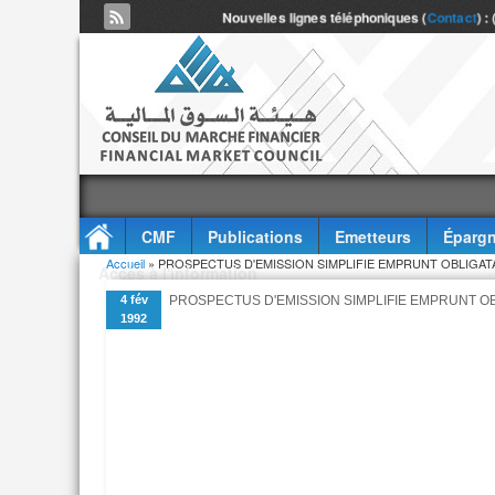
Nouvelles lignes téléphoniques (
Contact
) :
CMF
Publications
Emetteurs
Épargn
Vous êtes ici
Accueil
» PROSPECTUS D'EMISSION SIMPLIFIE EMPRUNT OBLIGATA
Accès à l'information
4 fév
PROSPECTUS D'EMISSION SIMPLIFIE EMPRUNT OB
1992