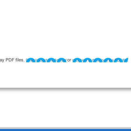
lay PDF files.
or
Download adobe Acrobat
click here to download the PDF file.