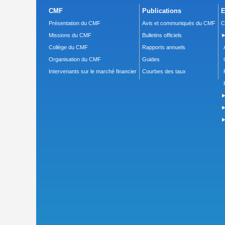
CMF
Publications
E
Présentation du CMF
Avis et communiqués du CMF
C
Missions du CMF
Bulletins officiels
►
Collège du CMF
Rapports annuels
Organisation du CMF
Guides
Intervenants sur le marché financier
Courbes des taux
►
►
►