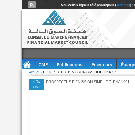
Nouvelles lignes téléphoniques (
Contact
) :
CMF
Publications
Emetteurs
Épargn
Vous êtes ici
Accueil
» PROSPECTUS D'EMISSION SIMPLIFIE -BNA 1991-
Accès à l'information
4 fév
PROSPECTUS D'EMISSION SIMPLIFIE -BNA 1991-
1991