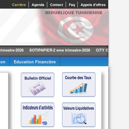
0
Carrière
Agenda
Contact
Faq
Appels d'offres
e-2026
SOTIPAPIER-2 eme trimestre-2026
CITY CARS-2 eme trimest
ion
Education Financière