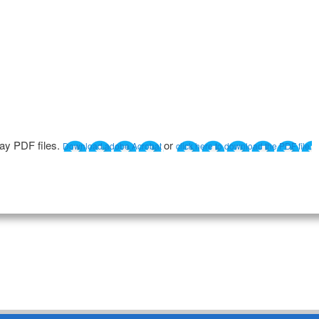
lay PDF files.
or
Download adobe Acrobat
click here to download the PDF file.