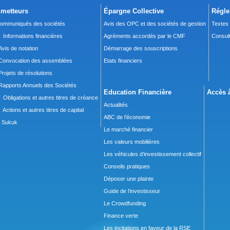
metteurs
Épargne Collective
Régle
ommuniqués des sociétés
Avis des OPC et des sociétés de gestion
Textes
 Informations financières
Agréments accordés par le CMF
Consult
Avis de notation
Démarrage des souscriptions
Convocation des assemblées
Etats financiers
Projets de résolutions
Rapports Annuels des Sociétés
Education Financière
Accès à
 Obligations et autres titres de créance
Actualités
 Actions et autres titres de capital
ABC de l’économie
Sukuk
Le marché financier
Les valeurs mobilières
Les véhicules d’investissement collectif
Conseils pratiques
Déposer une plainte
Guide de l’investisseur
Le Crowdfunding
Finance verte
Les incitations en faveur de la RSE