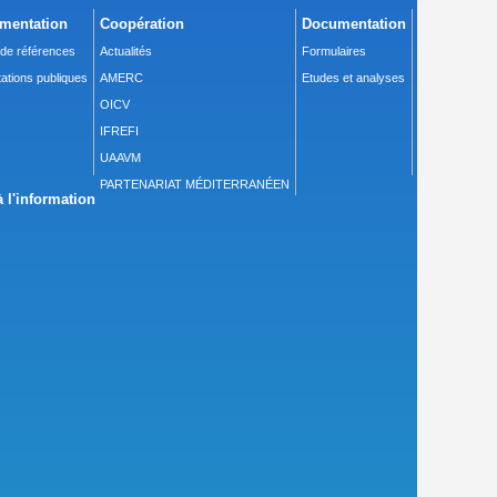
mentation
Coopération
Documentation
 de références
Actualités
Formulaires
ations publiques
AMERC
Etudes et analyses
OICV
IFREFI
UAAVM
PARTENARIAT MÉDITERRANÉEN
 l'information