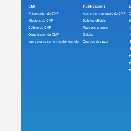
CMF
Publications
E
Présentation du CMF
Avis et communiqués du CMF
C
Missions du CMF
Bulletins officiels
►
Collège du CMF
Rapports annuels
Organisation du CMF
Guides
Intervenants sur le marché financier
Courbes des taux
►
►
►