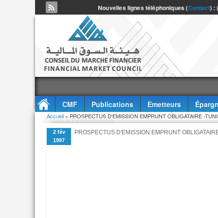
Nouvelles lignes téléphoniques (
Contact
) :
CMF
Publications
Emetteurs
Épargn
Vous êtes ici
Accueil
» PROSPECTUS D'EMISSION EMPRUNT OBLIGATAIRE -TUNIS
Accès à l'information
2 fév
PROSPECTUS D'EMISSION EMPRUNT OBLIGATAIRE 
1997