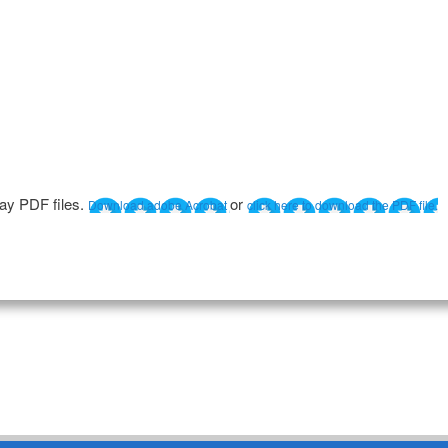
lay PDF files.
or
Download adobe Acrobat
click here to download the PDF file.