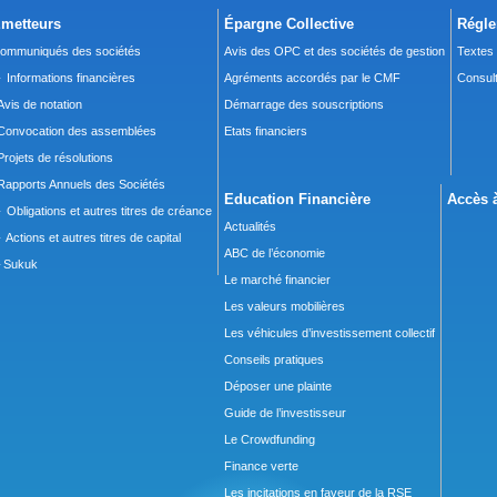
metteurs
Épargne Collective
Régle
ommuniqués des sociétés
Avis des OPC et des sociétés de gestion
Textes
 Informations financières
Agréments accordés par le CMF
Consult
Avis de notation
Démarrage des souscriptions
Convocation des assemblées
Etats financiers
Projets de résolutions
Rapports Annuels des Sociétés
Education Financière
Accès à
 Obligations et autres titres de créance
Actualités
 Actions et autres titres de capital
ABC de l’économie
Sukuk
Le marché financier
Les valeurs mobilières
Les véhicules d’investissement collectif
Conseils pratiques
Déposer une plainte
Guide de l’investisseur
Le Crowdfunding
Finance verte
Les incitations en faveur de la RSE