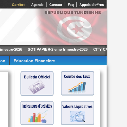
0
Carrière
Agenda
Contact
Faq
Appels d'offres
re-2026
SOTIPAPIER-2 eme trimestre-2026
CITY CARS-2 eme trimest
ion
Education Financière