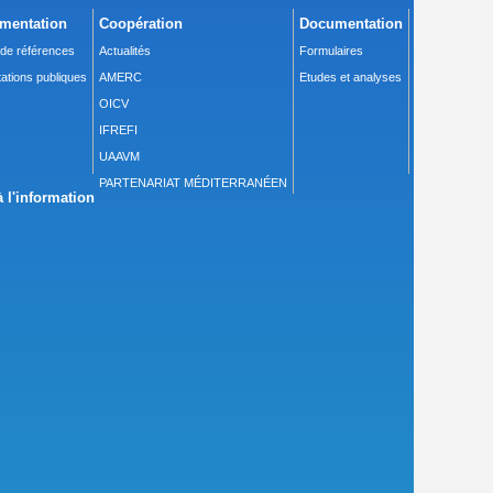
mentation
Coopération
Documentation
 de références
Actualités
Formulaires
ations publiques
AMERC
Etudes et analyses
OICV
IFREFI
UAAVM
PARTENARIAT MÉDITERRANÉEN
 l'information