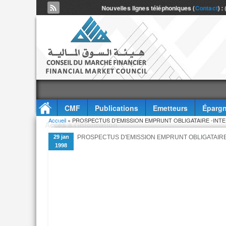
Nouvelles lignes téléphoniques (
Contact
) :
CMF
Publications
Emetteurs
Épargn
Vous êtes ici
Accueil
» PROSPECTUS D'EMISSION EMPRUNT OBLIGATAIRE -INTER
Accès à l'information
29 jan
PROSPECTUS D'EMISSION EMPRUNT OBLIGATAIRE 
1998