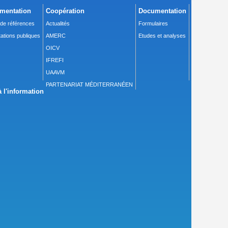
mentation
Coopération
Documentation
 de références
Actualités
Formulaires
ations publiques
AMERC
Etudes et analyses
OICV
IFREFI
UAAVM
PARTENARIAT MÉDITERRANÉEN
 l'information