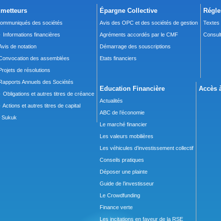
metteurs
Épargne Collective
Régle
ommuniqués des sociétés
Avis des OPC et des sociétés de gestion
Textes
 Informations financières
Agréments accordés par le CMF
Consult
Avis de notation
Démarrage des souscriptions
Convocation des assemblées
Etats financiers
Projets de résolutions
Rapports Annuels des Sociétés
Education Financière
Accès à
 Obligations et autres titres de créance
Actualités
 Actions et autres titres de capital
ABC de l’économie
Sukuk
Le marché financier
Les valeurs mobilières
Les véhicules d’investissement collectif
Conseils pratiques
Déposer une plainte
Guide de l’investisseur
Le Crowdfunding
Finance verte
Les incitations en faveur de la RSE