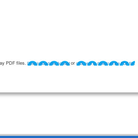
lay PDF files.
or
Download adobe Acrobat
click here to download the PDF file.