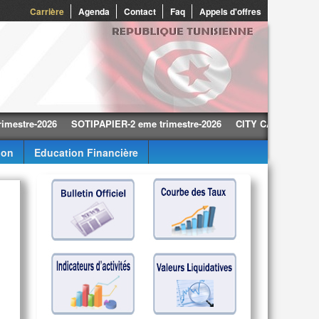
0
Carrière
Agenda
Contact
Faq
Appels d'offres
re-2026
SOTIPAPIER-2 eme trimestre-2026
CITY CARS-2 eme trimes
ion
Education Financière