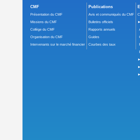
CMF
Publications
E
Présentation du CMF
Avis et communiqués du CMF
C
Missions du CMF
Bulletins officiels
►
Collège du CMF
Rapports annuels
Organisation du CMF
Guides
Intervenants sur le marché financier
Courbes des taux
►
►
►