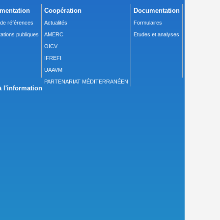
mentation
Coopération
Documentation
 de références
Actualités
Formulaires
ations publiques
AMERC
Etudes et analyses
OICV
IFREFI
UAAVM
PARTENARIAT MÉDITERRANÉEN
 l'information