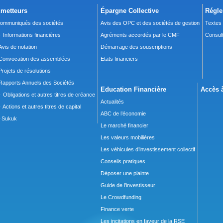
metteurs
Épargne Collective
Régle
ommuniqués des sociétés
Avis des OPC et des sociétés de gestion
Textes
 Informations financières
Agréments accordés par le CMF
Consult
Avis de notation
Démarrage des souscriptions
Convocation des assemblées
Etats financiers
Projets de résolutions
Rapports Annuels des Sociétés
Education Financière
Accès à
 Obligations et autres titres de créance
Actualités
 Actions et autres titres de capital
ABC de l’économie
Sukuk
Le marché financier
Les valeurs mobilières
Les véhicules d’investissement collectif
Conseils pratiques
Déposer une plainte
Guide de l’investisseur
Le Crowdfunding
Finance verte
Les incitations en faveur de la RSE