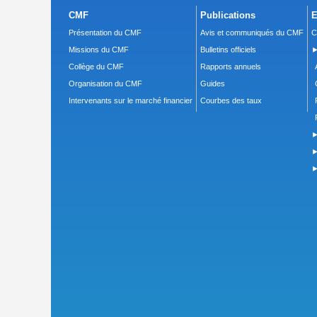
CMF
Publications
E
Présentation du CMF
Avis et communiqués du CMF
C
Missions du CMF
Bulletins officiels
►
Collège du CMF
Rapports annuels
Organisation du CMF
Guides
Intervenants sur le marché financier
Courbes des taux
►
►
►