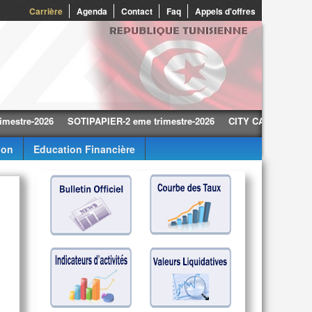
0
Carrière
Agenda
Contact
Faq
Appels d'offres
e-2026
SOTIPAPIER-2 eme trimestre-2026
CITY CARS-2 eme trimestr
ion
Education Financière