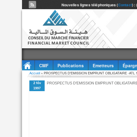
Nouvelles lignes téléphoniques (
Contact
) :
CMF
Publications
Emetteurs
Épargn
Vous êtes ici
Accueil
» PROSPECTUS D'EMISSION EMPRUNT OBLIGATAIRE -ATL 1
Accès à l'information
2 fév
PROSPECTUS D'EMISSION EMPRUNT OBLIGATAIRE 
1997