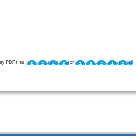
lay PDF files.
or
Download adobe Acrobat
click here to download the PDF file.