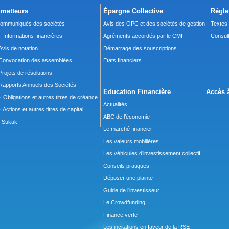
metteurs
Épargne Collective
Régle
ommuniqués des sociétés
Avis des OPC et des sociétés de gestion
Textes
 Informations financières
Agréments accordés par le CMF
Consult
Avis de notation
Démarrage des souscriptions
Convocation des assemblées
Etats financiers
Projets de résolutions
Rapports Annuels des Sociétés
Education Financière
Accès à
 Obligations et autres titres de créance
Actualités
 Actions et autres titres de capital
ABC de l’économie
Sukuk
Le marché financier
Les valeurs mobilières
Les véhicules d’investissement collectif
Conseils pratiques
Déposer une plainte
Guide de l’investisseur
Le Crowdfunding
Finance verte
Les incitations en faveur de la RSE