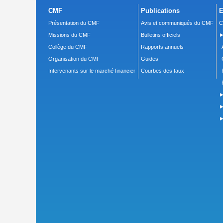
CMF
Publications
E
Présentation du CMF
Avis et communiqués du CMF
C
Missions du CMF
Bulletins officiels
►
Collège du CMF
Rapports annuels
Organisation du CMF
Guides
Intervenants sur le marché financier
Courbes des taux
►
►
►