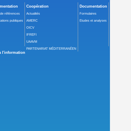
mentation
Coopération
Documentation
 de références
Actualités
Formulaires
ations publiques
AMERC
Etudes et analyses
OICV
IFREFI
UAAVM
PARTENARIAT MÉDITERRANÉEN
 l'information