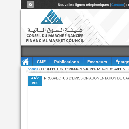
Nouvelles lignes téléphoniques (
Contact
) :
CMF
Publications
Emetteurs
Épargn
Vous êtes ici
Accueil
» PROSPECTUS D'EMISSION AUGMENTATION DE CAPITAL -S
Accès à l'information
4 fév
PROSPECTUS D'EMISSION AUGMENTATION DE CAPIT
1995