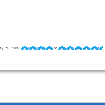
lay PDF files.
or
Download adobe Acrobat
click here to download the PDF file.