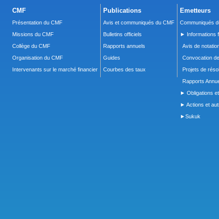
CMF
Publications
Emetteurs
Présentation du CMF
Avis et communiqués du CMF
Communiqués de
Missions du CMF
Bulletins officiels
► Informations f
Collège du CMF
Rapports annuels
Avis de notatio
Organisation du CMF
Guides
Convocation d
Intervenants sur le marché financier
Courbes des taux
Projets de réso
Rapports Annue
► Obligations et
► Actions et autr
►Sukuk