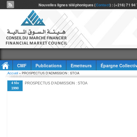
Nouvelles lignes téléphoniques (
Contact
) : (+216) 71 94
CMF
Publications
Emetteurs
Épargne Collecti
Vous êtes ici
Accueil
» PROSPECTUS D'ADMISSION : STOA
Accès à l'information
4 fév
PROSPECTUS D'ADMISSION : STOA
1990