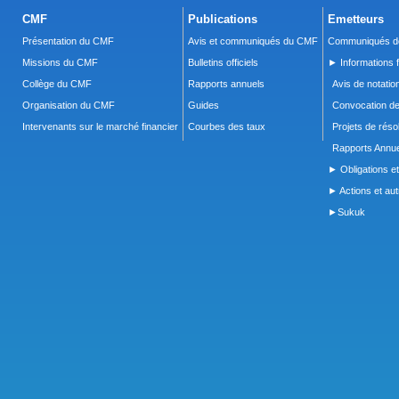
CMF
Publications
Emetteurs
Présentation du CMF
Avis et communiqués du CMF
Communiqués de
Missions du CMF
Bulletins officiels
► Informations f
Collège du CMF
Rapports annuels
Avis de notatio
Organisation du CMF
Guides
Convocation d
Intervenants sur le marché financier
Courbes des taux
Projets de réso
Rapports Annue
► Obligations et
► Actions et autr
►Sukuk