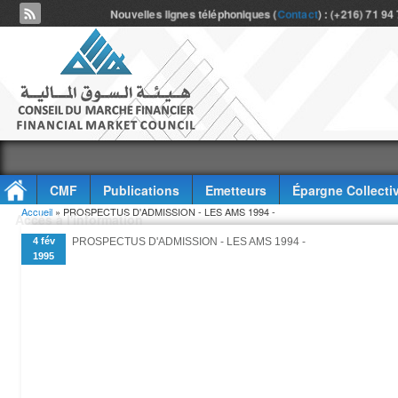
Nouvelles lignes téléphoniques (
Contact
) : (+216) 71 94
CMF
Publications
Emetteurs
Épargne Collecti
Vous êtes ici
Accueil
» PROSPECTUS D'ADMISSION - LES AMS 1994 -
Accès à l'information
4 fév
PROSPECTUS D'ADMISSION - LES AMS 1994 -
1995