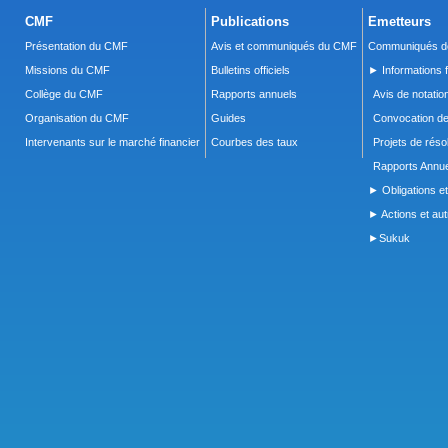
CMF
Publications
Emetteurs
Présentation du CMF
Avis et communiqués du CMF
Communiqués de
Missions du CMF
Bulletins officiels
► Informations f
Collège du CMF
Rapports annuels
Avis de notatio
Organisation du CMF
Guides
Convocation d
Intervenants sur le marché financier
Courbes des taux
Projets de réso
Rapports Annue
► Obligations et
► Actions et autr
►Sukuk