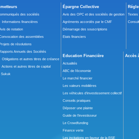
metteurs
Épargne Collective
Régle
ommuniqués des sociétés
Avis des OPC et des sociétés de gestion
Textes
 Informations financières
Agréments accordés par le CMF
Consult
Avis de notation
Démarrage des souscriptions
Convocation des assemblées
Etats financiers
Projets de résolutions
Rapports Annuels des Sociétés
Education Financière
Accès à
 Obligations et autres titres de créance
Actualités
 Actions et autres titres de capital
ABC de l’économie
Sukuk
Le marché financier
Les valeurs mobilières
Les véhicules d’investissement collectif
Conseils pratiques
Déposer une plainte
Guide de l’investisseur
Le Crowdfunding
Finance verte
Les incitations en faveur de la RSE