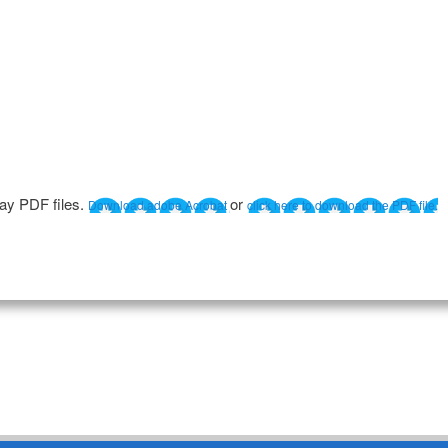
lay PDF files.
or
Download adobe Acrobat
click here to download the PDF file.