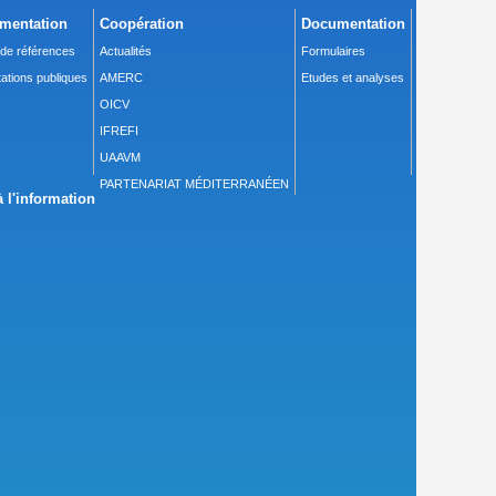
mentation
Coopération
Documentation
 de références
Actualités
Formulaires
ations publiques
AMERC
Etudes et analyses
OICV
IFREFI
UAAVM
PARTENARIAT MÉDITERRANÉEN
 l'information