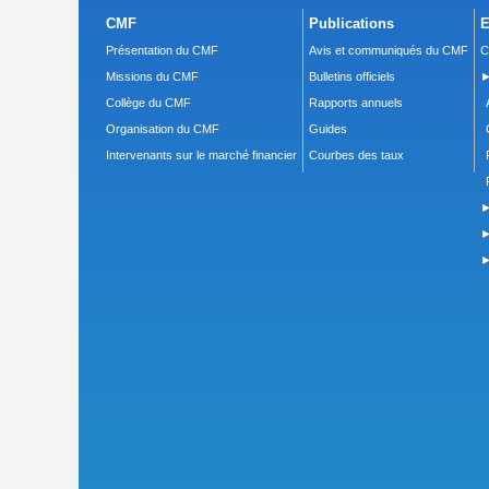
CMF
Publications
E
Présentation du CMF
Avis et communiqués du CMF
C
Missions du CMF
Bulletins officiels
►
Collège du CMF
Rapports annuels
Organisation du CMF
Guides
Intervenants sur le marché financier
Courbes des taux
►
►
►