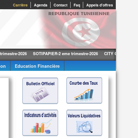
0
Carrière
Agenda
Contact
Faq
Appels d'offres
re-2026
SOTIPAPIER-2 eme trimestre-2026
CITY CARS-2 eme trimes
ion
Education Financière