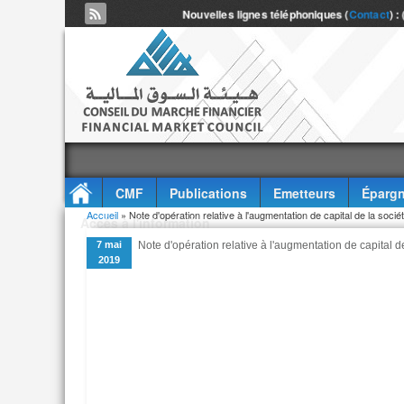
Nouvelles lignes téléphoniques (
Contact
) :
CMF
Publications
Emetteurs
Épargn
Vous êtes ici
Accueil
» Note d'opération relative à l'augmentation de capital de la soci
Accès à l'information
7 mai
Note d'opération relative à l'augmentation de capital 
2019