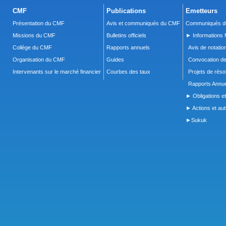
CMF
Publications
Emetteurs
Présentation du CMF
Avis et communiqués du CMF
Communiqués de
Missions du CMF
Bulletins officiels
► Informations f
Collège du CMF
Rapports annuels
Avis de notatio
Organisation du CMF
Guides
Convocation d
Intervenants sur le marché financier
Courbes des taux
Projets de réso
Rapports Annue
► Obligations et
► Actions et autr
►Sukuk