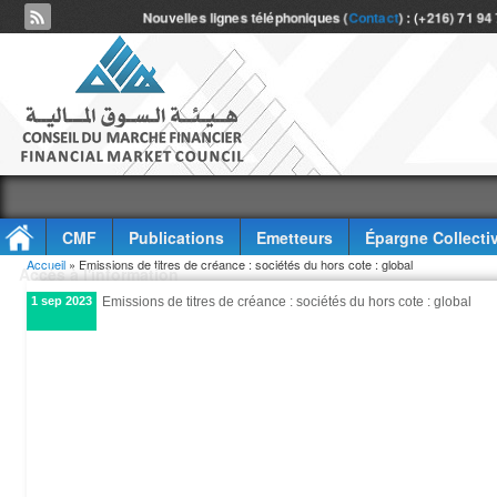
Nouvelles lignes téléphoniques (
Contact
) : (+216) 71 94
CMF
Publications
Emetteurs
Épargne Collecti
Vous êtes ici
Accueil
» Emissions de titres de créance : sociétés du hors cote : global
Accès à l'information
1 sep 2023
Emissions de titres de créance : sociétés du hors cote : global