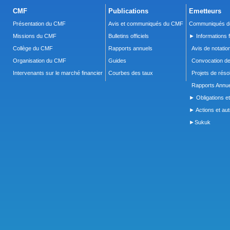
CMF
Publications
Emetteurs
Présentation du CMF
Avis et communiqués du CMF
Communiqués de
Missions du CMF
Bulletins officiels
► Informations f
Collège du CMF
Rapports annuels
Avis de notatio
Organisation du CMF
Guides
Convocation d
Intervenants sur le marché financier
Courbes des taux
Projets de réso
Rapports Annue
► Obligations et
► Actions et autr
►Sukuk