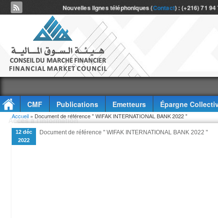
Nouvelles lignes téléphoniques (
Contact
) : (+216) 71 94
CMF
Publications
Emetteurs
Épargne Collecti
Vous êtes ici
Accueil
» Document de référence " WIFAK INTERNATIONAL BANK 2022 "
Accès à l'information
12 déc
Document de référence " WIFAK INTERNATIONAL BANK 2022 "
2022