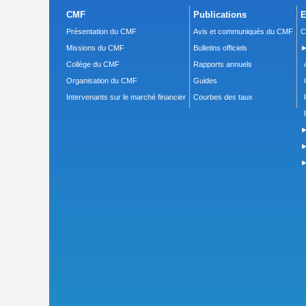
CMF
Publications
E
Présentation du CMF
Avis et communiqués du CMF
C
Missions du CMF
Bulletins officiels
►
Collège du CMF
Rapports annuels
Organisation du CMF
Guides
Intervenants sur le marché financier
Courbes des taux
►
►
►