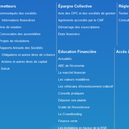
metteurs
Épargne Collective
Régle
ommuniqués des sociétés
Avis des OPC et des sociétés de gestion
Textes
 Informations financières
Agréments accordés par le CMF
Consult
Avis de notation
Démarrage des souscriptions
Convocation des assemblées
Etats financiers
Projets de résolutions
Rapports Annuels des Sociétés
Education Financière
Accès à
 Obligations et autres titres de créance
Actualités
 Actions et autres titres de capital
ABC de l’économie
Sukuk
Le marché financier
Les valeurs mobilières
Les véhicules d’investissement collectif
Conseils pratiques
Déposer une plainte
Guide de l’investisseur
Le Crowdfunding
Finance verte
Les incitations en faveur de la RSE