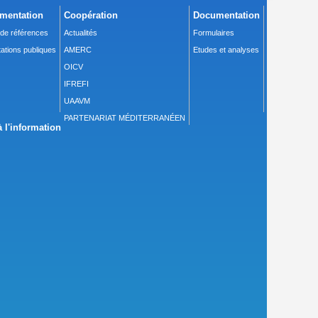
mentation
Coopération
Documentation
 de références
Actualités
Formulaires
ations publiques
AMERC
Etudes et analyses
OICV
IFREFI
UAAVM
PARTENARIAT MÉDITERRANÉEN
 l'information