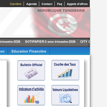
0
Carrière
Agenda
Contact
Faq
Appels d'offres
tre-2026
SOTIPAPIER-2 eme trimestre-2026
CITY CARS-2 eme trimes
ion
Education Financière