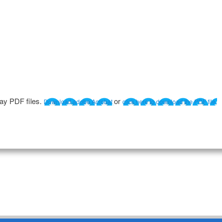
lay PDF files.
or
Download adobe Acrobat
click here to download the PDF file.