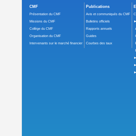
CMF
Publications
E
Présentation du CMF
Avis et communiqués du CMF
C
Missions du CMF
Bulletins officiels
►
Collège du CMF
Rapports annuels
Organisation du CMF
Guides
Intervenants sur le marché financier
Courbes des taux
►
►
►