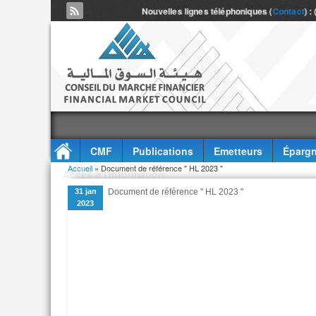
Nouvelles lignes téléphoniques (
Contact
) :
CMF
Publications
Emetteurs
Épargn
Vous êtes ici
Accueil
» Document de référence " HL 2023 "
Accès à l'information
31 jan
Document de référence " HL 2023 "
2023