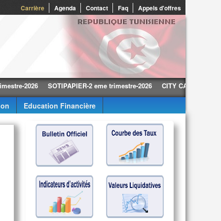
0
Carrière
Agenda
Contact
Faq
Appels d'offres
-2026
SOTIPAPIER-2 eme trimestre-2026
CITY CARS-2 eme trimestr
ion
Education Financière