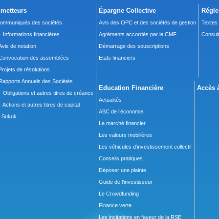
metteurs
Épargne Collective
Régle
ommuniqués des sociétés
Avis des OPC et des sociétés de gestion
Textes
 Informations financières
Agréments accordés par le CMF
Consult
Avis de notation
Démarrage des souscriptions
Convocation des assemblées
Etats financiers
Projets de résolutions
Rapports Annuels des Sociétés
Education Financière
Accès à
 Obligations et autres titres de créance
Actualités
 Actions et autres titres de capital
ABC de l’économie
Sukuk
Le marché financier
Les valeurs mobilières
Les véhicules d’investissement collectif
Conseils pratiques
Déposer une plainte
Guide de l’investisseur
Le Crowdfunding
Finance verte
Les incitations en faveur de la RSE