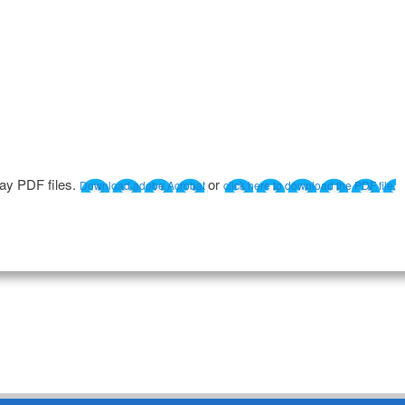
lay PDF files.
or
Download adobe Acrobat
click here to download the PDF file.