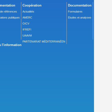
mentation
Coopération
Documentation
 de références
Actualités
Formulaires
ations publiques
AMERC
Etudes et analyses
OICV
IFREFI
UAAVM
PARTENARIAT MÉDITERRANÉEN
 l'information