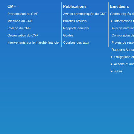
CMF
Publications
Emetteurs
Présentation du CMF
Avis et communiqués du CMF
Communiqués de
Missions du CMF
Bulletins officiels
► Informations f
Collège du CMF
Rapports annuels
Avis de notatio
Organisation du CMF
Guides
Convocation d
Intervenants sur le marché financier
Courbes des taux
Projets de réso
Rapports Annue
► Obligations et
► Actions et autr
►Sukuk