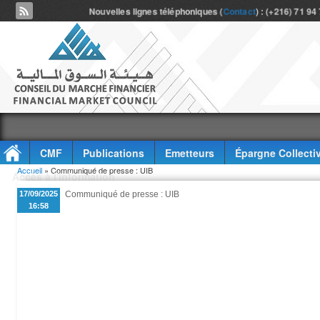
Nouvelles lignes téléphoniques (
Contact
) : (+216) 71 94
CMF
Publications
Emetteurs
Épargne Collecti
Vous êtes ici
Accueil
» Communiqué de presse : UIB
Accès à l'information
17/09/2025
Communiqué de presse : UIB
16:58