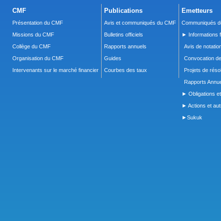
CMF
Publications
Emetteurs
Présentation du CMF
Avis et communiqués du CMF
Communiqués de
Missions du CMF
Bulletins officiels
► Informations f
Collège du CMF
Rapports annuels
Avis de notatio
Organisation du CMF
Guides
Convocation d
Intervenants sur le marché financier
Courbes des taux
Projets de réso
Rapports Annue
► Obligations et
► Actions et autr
►Sukuk