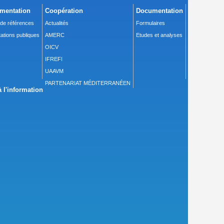
mentation
Coopération
Documentation
 de références
Actualités
Formulaires
ations publiques
AMERC
Etudes et analyses
OICV
IFREFI
UAAVM
PARTENARIAT MÉDITERRANÉEN
 l'information