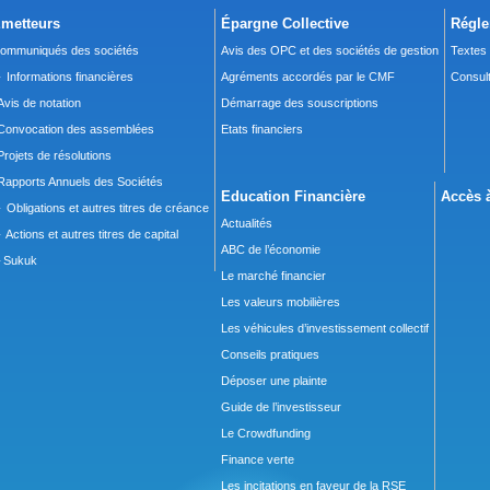
metteurs
Épargne Collective
Régle
ommuniqués des sociétés
Avis des OPC et des sociétés de gestion
Textes
 Informations financières
Agréments accordés par le CMF
Consult
Avis de notation
Démarrage des souscriptions
Convocation des assemblées
Etats financiers
Projets de résolutions
Rapports Annuels des Sociétés
Education Financière
Accès à
 Obligations et autres titres de créance
Actualités
 Actions et autres titres de capital
ABC de l’économie
Sukuk
Le marché financier
Les valeurs mobilières
Les véhicules d’investissement collectif
Conseils pratiques
Déposer une plainte
Guide de l’investisseur
Le Crowdfunding
Finance verte
Les incitations en faveur de la RSE