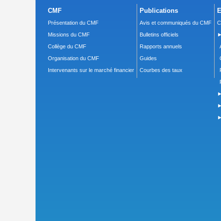
CMF
Publications
E
Présentation du CMF
Avis et communiqués du CMF
C
Missions du CMF
Bulletins officiels
►
Collège du CMF
Rapports annuels
Organisation du CMF
Guides
Intervenants sur le marché financier
Courbes des taux
►
►
►