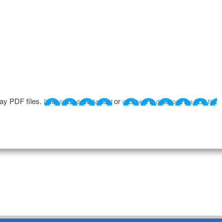
lay PDF files.
or
Download adobe Acrobat
click here to download the PDF file.