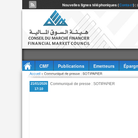
Nouvelles lignes téléphoniques (
Contact
) :
CMF
Publications
Emetteurs
Épargn
Vous êtes ici
Accueil
» Communiqué de presse : SOTIPAPIER
Accès à l'information
21/01/2026
Communiqué de presse : SOTIPAPIER
17:10