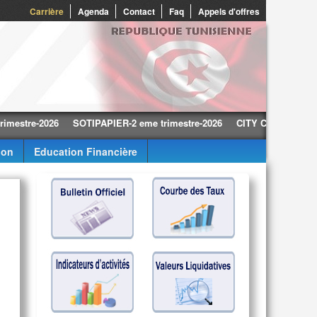
0
Carrière
Agenda
Contact
Faq
Appels d'offres
re-2026
SOTIPAPIER-2 eme trimestre-2026
CITY CARS-2 eme trimes
ion
Education Financière