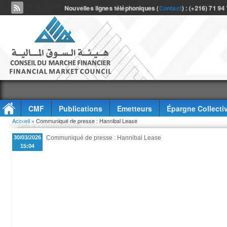
Nouvelles lignes téléphoniques (
Contact
) : (+216) 71 94
CMF
Publications
Emetteurs
Épargne Collecti
Vous êtes ici
Accueil
» Communiqué de presse : Hannibal Lease
Accès à l'information
30/03/2026
Communiqué de presse : Hannibal Lease
15:04