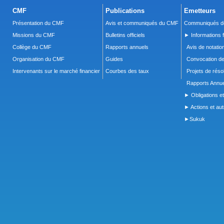
CMF
Publications
Emetteurs
Présentation du CMF
Avis et communiqués du CMF
Communiqués de
Missions du CMF
Bulletins officiels
► Informations f
Collège du CMF
Rapports annuels
Avis de notatio
Organisation du CMF
Guides
Convocation d
Intervenants sur le marché financier
Courbes des taux
Projets de réso
Rapports Annue
► Obligations et
► Actions et autr
►Sukuk