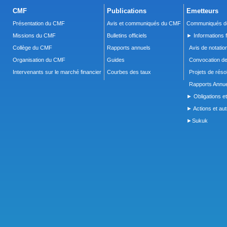
CMF
Publications
Emetteurs
Présentation du CMF
Avis et communiqués du CMF
Communiqués de
Missions du CMF
Bulletins officiels
► Informations f
Collège du CMF
Rapports annuels
Avis de notatio
Organisation du CMF
Guides
Convocation d
Intervenants sur le marché financier
Courbes des taux
Projets de réso
Rapports Annue
► Obligations et
► Actions et autr
►Sukuk