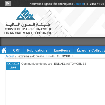
Nouvelles lignes téléphoniques (
Contact
) : (+216) 71 94
CMF
Publications
Emetteurs
Épargne Collecti
Vous êtes ici
Accueil
» Communiqué de presse : ENNAKL AUTOMOBILES
Accès à l'information
30/03/2026
Communiqué de presse : ENNAKL AUTOMOBILES
15:04