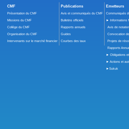
CMF
Publications
Emetteurs
Présentation du CMF
Avis et communiqués du CMF
Communiqués de
Missions du CMF
Bulletins officiels
► Informations f
Collège du CMF
Rapports annuels
Avis de notatio
Organisation du CMF
Guides
Convocation d
Intervenants sur le marché financier
Courbes des taux
Projets de réso
Rapports Annue
► Obligations et
► Actions et autr
►Sukuk