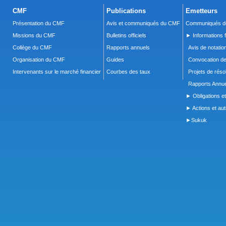
CMF
Publications
Emetteurs
Présentation du CMF
Avis et communiqués du CMF
Communiqués de
Missions du CMF
Bulletins officiels
► Informations f
Collège du CMF
Rapports annuels
Avis de notatio
Organisation du CMF
Guides
Convocation d
Intervenants sur le marché financier
Courbes des taux
Projets de réso
Rapports Annue
► Obligations et
► Actions et autr
►Sukuk