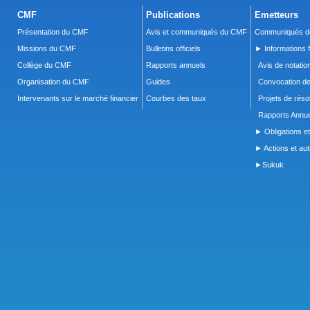
CMF
Publications
Emetteurs
Présentation du CMF
Avis et communiqués du CMF
Communiqués de
Missions du CMF
Bulletins officiels
► Informations f
Collège du CMF
Rapports annuels
Avis de notatio
Organisation du CMF
Guides
Convocation d
Intervenants sur le marché financier
Courbes des taux
Projets de réso
Rapports Annue
► Obligations et
► Actions et autr
►Sukuk