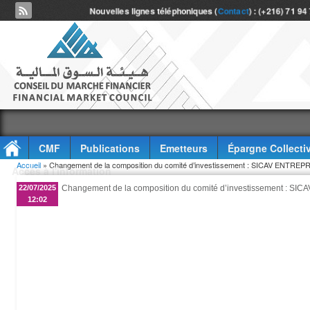
Nouvelles lignes téléphoniques (
Contact
) : (+216) 71 94
CMF
Publications
Emetteurs
Épargne Collecti
Vous êtes ici
Accueil
» Changement de la composition du comité d’investissement : SICAV ENTREP
Accès à l'information
22/07/2025
Changement de la composition du comité d’investissement : S
12:02